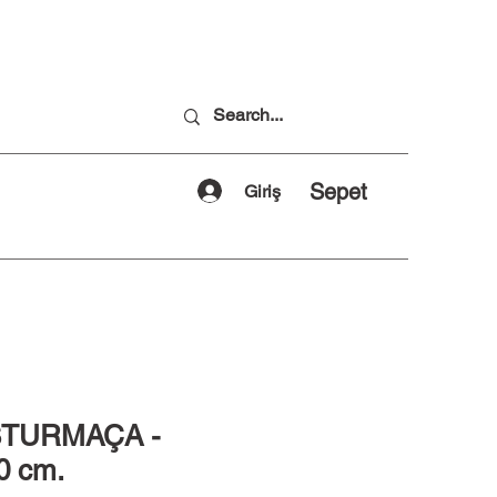
Sepet
Giriş
STURMAÇA -
0 cm.