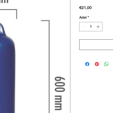
Fiyat
€21,00
Adet
*