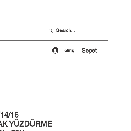
Sepet
Giriş
14/16
AK YÜZDÜRME