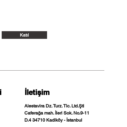
Katıl
i
İletişim
Alestavira Dz. Turz. Tic. Ltd.Şti
Caferağa mah. İleri Sok. No.9-11
D.4 34710 Kadiköy - İstanbul