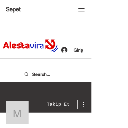
Sepet
Giriş
Diğer Eylemler
Takip Et
msevim.esen