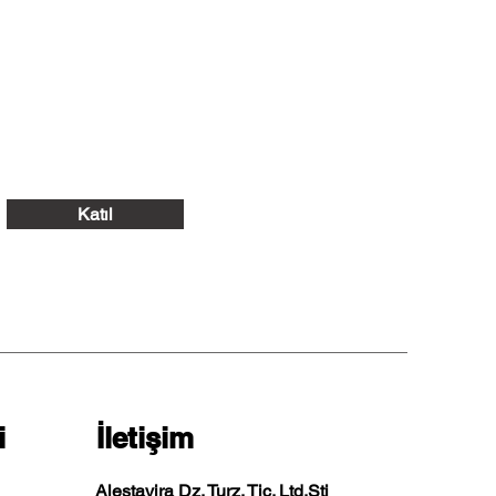
Katıl
i
İletişim
Alestavira Dz. Turz. Tic. Ltd.Şti