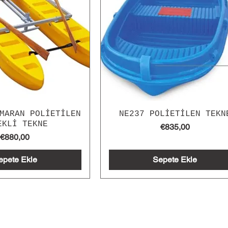
MARAN POLİETİLEN
NE237 POLİETİLEN TEKN
EKLİ TEKNE
Fiyat
€835,00
Fiyat
€880,00
epete Ekle
Sepete Ekle