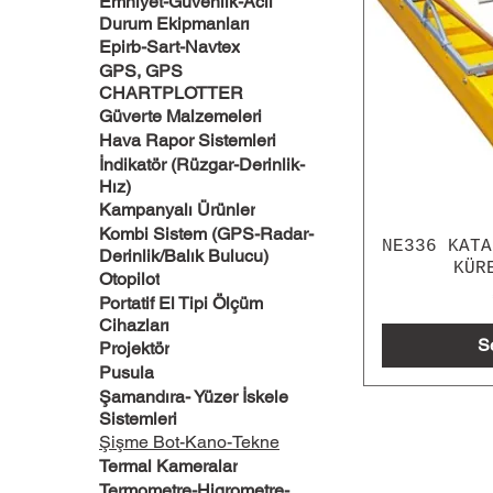
Emniyet-Güvenlik-Acil
Durum Ekipmanları
Epirb-Sart-Navtex
GPS, GPS
CHARTPLOTTER
Güverte Malzemeleri
Hava Rapor Sistemleri
İndikatör (Rüzgar-Derinlik-
Hız)
Kampanyalı Ürünler
Kombi Sistem (GPS-Radar-
NE336 KATA
Derinlik/Balık Bulucu)
KÜR
Otopilot
Portatif El Tipi Ölçüm
Cihazları
S
Projektör
Pusula
Şamandıra- Yüzer İskele
Sistemleri
Şişme Bot-Kano-Tekne
Termal Kameralar
Termometre-Higrometre-