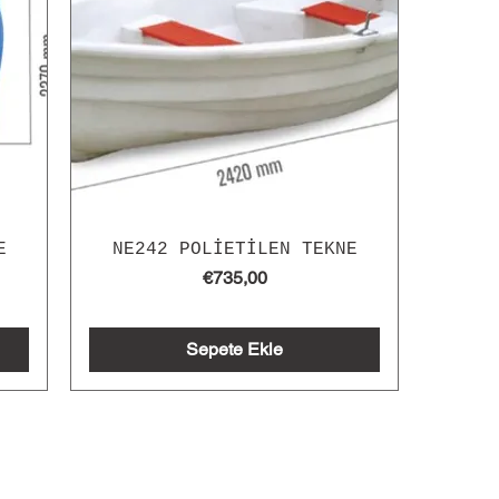
E
NE242 POLİETİLEN TEKNE
Fiyat
€735,00
Sepete Ekle