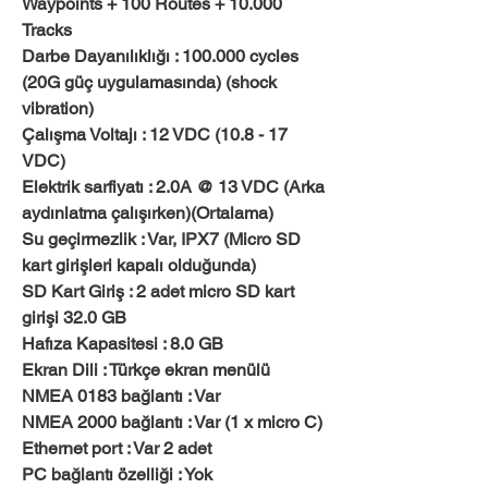
Waypoints + 100 Routes + 10.000
Tracks
Darbe Dayanılıklığı : 100.000 cycles
(20G güç uygulamasında) (shock
vibration)
Çalışma Voltajı : 12 VDC (10.8 - 17
VDC)
Elektrik sarfiyatı : 2.0A @ 13 VDC (Arka
aydınlatma çalışırken)(Ortalama)
Su geçirmezlik : Var, IPX7 (Micro SD
kart girişleri kapalı olduğunda)
SD Kart Giriş : 2 adet micro SD kart
girişi 32.0 GB
Hafıza Kapasitesi : 8.0 GB
Ekran Dili : Türkçe ekran menülü
NMEA 0183 bağlantı : Var
NMEA 2000 bağlantı : Var (1 x micro C)
Ethernet port : Var 2 adet
PC bağlantı özelliği : Yok