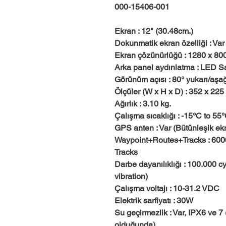
000-15406-001
Ekran : 12" (30.48cm.)
Dokunmatik ekran özelliği : Va
Ekran çözünürlüğü : 1280 x 80
Arka panel aydınlatma : LED 
Görünüm açısı : 80° yukarı/aşağ
Ölçüler (W x H x D) : 352 x 22
Ağırlık : 3.10 kg.
Çalışma sıcaklığı : -15°C to 55
GPS anten : Var (Bütünleşik ekr
Waypoint+Routes+Tracks : 600
Tracks
Darbe dayanılıklığı : 100.000 
vibration)
Çalışma voltajı : 10-31.2 VDC
Elektrik sarfiyatı : 30W
Su geçirmezlik : Var, IPX6 ve 7 
olduğunda)