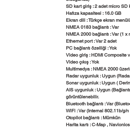
SD kart giriş : 2 adet micro SD 
Hafıza kapasitesi : 16.0 GB
Ekran dili : Türkçe ekran menül
NMEA 0183 bağlantı : Var
NMEA 2000 bağlantı : Var (1 x 
Ethernet port : Var 2 adet
PC bağlantı özelliği : Yok
Video giriş : HDMI Composite 
Video çıkış : Yok
Multimedya : NMEA 2000 üze
Radar uygunluk : Uygun (Radar 
Sonar uygunluk : Uygun ( Derin
AIS uygunluk : Uygun (Bağlantı 
görüntülenebilir.
Bluetooth bağlantı : Var (Blueto
WiFi : Var (Internal 802.11b/g
Otopilot bağlantı : Mümkün
Harita kartı : C-Map , Navionics