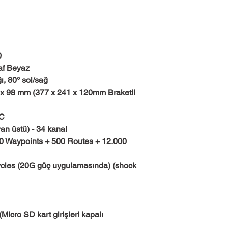
r
0
Saf Beyaz
ı, 80° sol/sağ
5 x 98 mm (377 x 241 x 120mm Braketli
°C
an üstü) - 34 kanal
0 Waypoints + 500 Routes + 12.000
cycles (20G güç uygulamasında) (shock
(Micro SD kart girişleri kapalı