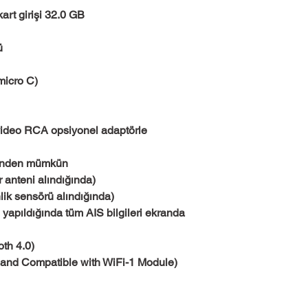
kart girişi 32.0 GB
ü
micro C)
video RCA opsiyonel adaptörle
rinden mümkün
anteni alındığında)
lik sensörü alındığında)
yapıldığında tüm AIS bilgileri ekranda
oth 4.0)
/n and Compatible with WiFi-1 Module)