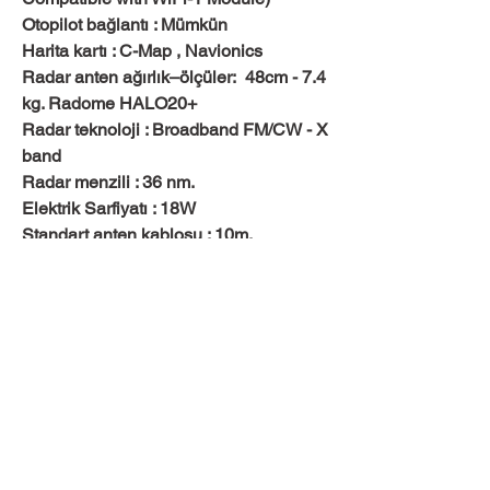
Otopilot bağlantı : Mümkün
Harita kartı : C-Map , Navionics
Radar anten ağırlık–ölçüler: 48cm - 7.4
kg. Radome HALO20+
Radar teknoloji : Broadband FM/CW - X
band
Radar menzili : 36 nm.
Elektrik Sarfiyatı : 18W
Standart anten kablosu : 10m.
Alestavira ailesine katılın,
kampanya, yeni ürün ve gelişmelerden ilk
siz haberdar olun
Email