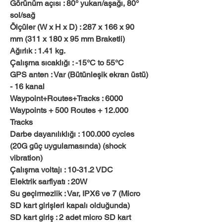
Görünüm açısı : 80° yukarı/aşağı, 80°
sol/sağ
Ölçüler (W x H x D) : 287 x 166 x 90
mm (311 x 180 x 95 mm Braketli)
Ağırlık : 1.41 kg.
Çalışma sıcaklığı : -15°C to 55°C
GPS anten : Var (Bütünleşik ekran üstü)
- 16 kanal
Waypoint+Routes+Tracks : 6000
Waypoints + 500 Routes + 12.000
Tracks
Darbe dayanılıklığı : 100.000 cycles
(20G güç uygulamasında) (shock
vibration)
Çalışma voltajı : 10-31.2 VDC
Elektrik sarfiyatı : 20W
Su geçirmezlik : Var, IPX6 ve 7 (Micro
SD kart girişleri kapalı olduğunda)
SD kart giriş : 2 adet micro SD kart